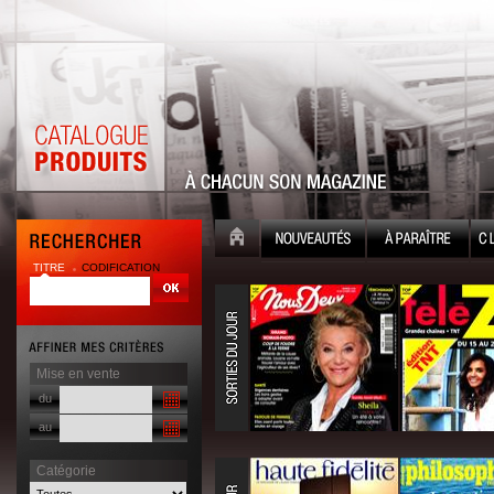
TITRE
CODIFICATION
Mise en vente
du
au
Catégorie