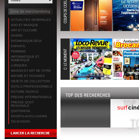
Zone de merchandising
ACTUALITES GENERALES
ADO ET MUSIQUE
ART ET CULTURE
DIVERS
DVD/MUSIQUE/JEUX
ENFANTS
FEMININS
INFORMATIQUE ET
NUMERIQUE
LUDIQUES
MAISON ET ART DE VIVRE
NATURE ET VOYAGES
OBJETS DE COLLECTION
OUTILS PROFESSIONNELS
PICTURE PEOPLE
PRESSE INTERNATIONALE
PRESSE QUOT
REGIONALE
surf
cin
QUOTIDIENS
SPORTS-AUTO-LOISIRS
TELEVISION