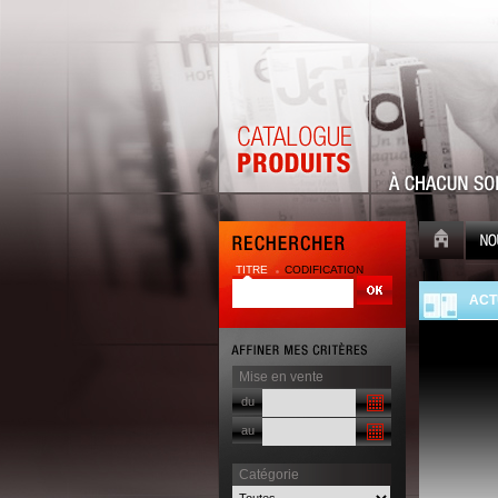
TITRE
CODIFICATION
| |
ACT
Mise en vente
du
au
Catégorie