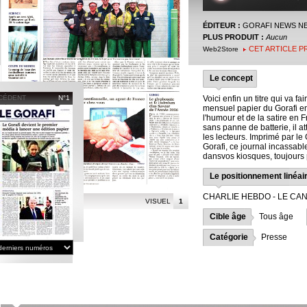
ÉDITEUR :
GORAFI NEWS N
PLUS PRODUIT :
Aucun
CET ARTICLE P
Web2Store
Le concept
CÉDENT
N°1
Voici enfin un titre qui va f
mensuel papier du Gorafi e
l'humour et de la satire en 
sans panne de batterie, il att
les lecteurs. Imprimé par 
Gorafi, ce journal incassable
dansvos kiosques, toujours 
Le positionnement linéai
CHARLIE HEBDO - LE CA
VISUEL
1
Cible âge
Tous âge
Catégorie
Presse