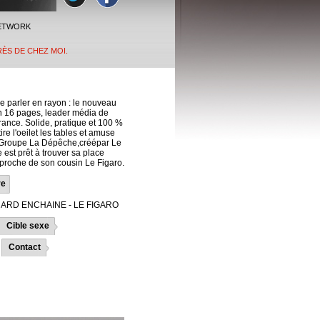
ETWORK
RÈS DE CHEZ MOI.
aire parler en rayon : le nouveau
n 16 pages, leader média de
France. Solide, pratique et 100 %
ire l'oeilet les tables et amuse
le Groupe La Dépêche,créépar Le
 est prêt à trouver sa place
proche de son cousin Le Figaro.
re
NARD ENCHAINE - LE FIGARO
Cible sexe
Contact