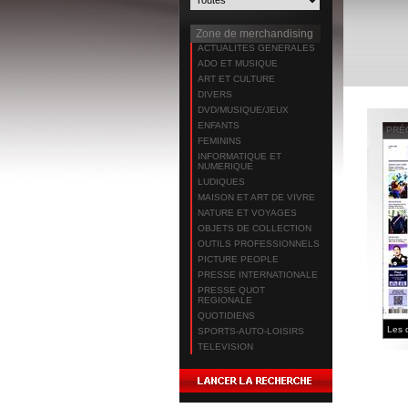
Zone de merchandising
ACTUALITES GENERALES
ADO ET MUSIQUE
ART ET CULTURE
DIVERS
DVD/MUSIQUE/JEUX
ENFANTS
PRÉ
FEMININS
INFORMATIQUE ET
NUMERIQUE
LUDIQUES
MAISON ET ART DE VIVRE
NATURE ET VOYAGES
OBJETS DE COLLECTION
OUTILS PROFESSIONNELS
PICTURE PEOPLE
PRESSE INTERNATIONALE
PRESSE QUOT
REGIONALE
QUOTIDIENS
SPORTS-AUTO-LOISIRS
TELEVISION