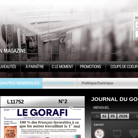
UALITES GENERALES
NEWS/OPINION
Politique/Satirique
JOURNAL DU GO
N°2
MENSUEL
du
02
05
2026
d