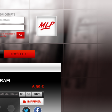
Mot de passe
oublié
RAFI
6,99 €
ate de relève
03
06
2026