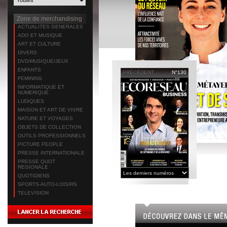
Zone de merchandising
ACTUALITES GENERALES
ADO ET MUSIQUE
ART ET CULTURE
DIVERS
DVD/MUSIQUE/JEUX
ENFANTS
PRÉCÉDENT
N°130
FEMININS
INFORMATIQUE ET
NUMERIQUE
LUDIQUES
MAISON ET ART DE VIVRE
NATURE ET VOYAGES
OBJETS DE COLLECTION
OUTILS PROFESSIONNELS
PICTURE PEOPLE
PRESSE INTERNATIONALE
PRESSE QUOT
REGIONALE
QUOTIDIENS
SPORTS-AUTO-LOISIRS
TELEVISION