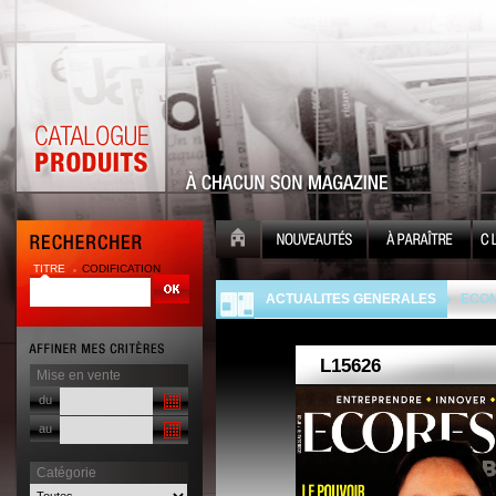
TITRE
CODIFICATION
| |
ACTUALITES GENERALES
ECON
Mise en vente
du
au
Catégorie