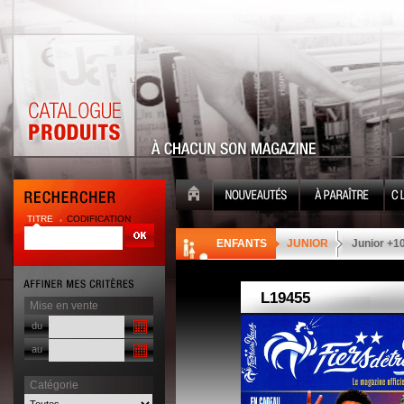
TITRE
CODIFICATION
| |
ENFANTS
JUNIOR
Junior +1
Mise en vente
du
au
Catégorie