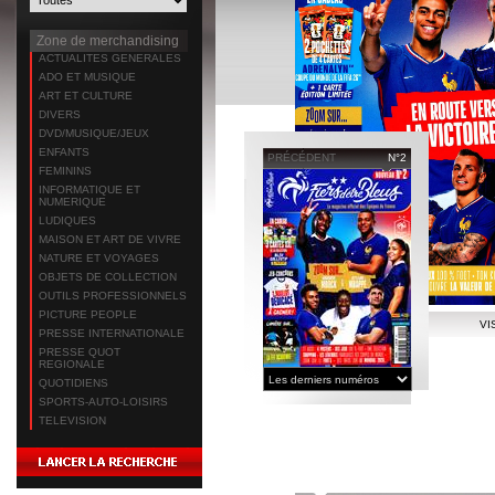
Zone de merchandising
ACTUALITES GENERALES
ADO ET MUSIQUE
ART ET CULTURE
DIVERS
DVD/MUSIQUE/JEUX
ENFANTS
PRÉCÉDENT
N°2
FEMININS
INFORMATIQUE ET
NUMERIQUE
LUDIQUES
MAISON ET ART DE VIVRE
NATURE ET VOYAGES
OBJETS DE COLLECTION
OUTILS PROFESSIONNELS
PICTURE PEOPLE
VI
PRESSE INTERNATIONALE
PRESSE QUOT
REGIONALE
QUOTIDIENS
SPORTS-AUTO-LOISIRS
TELEVISION