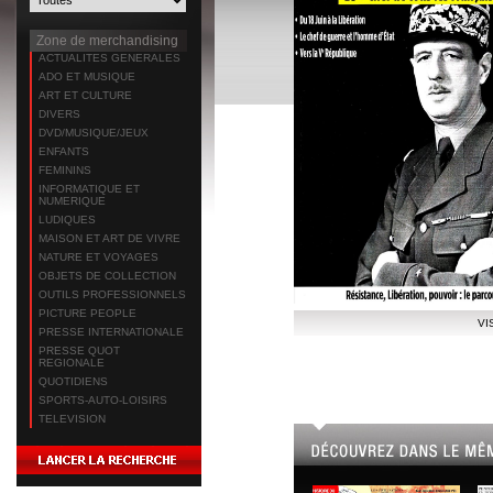
Zone de merchandising
ACTUALITES GENERALES
ADO ET MUSIQUE
ART ET CULTURE
DIVERS
DVD/MUSIQUE/JEUX
ENFANTS
FEMININS
INFORMATIQUE ET
NUMERIQUE
LUDIQUES
MAISON ET ART DE VIVRE
NATURE ET VOYAGES
OBJETS DE COLLECTION
OUTILS PROFESSIONNELS
PICTURE PEOPLE
VI
PRESSE INTERNATIONALE
PRESSE QUOT
REGIONALE
QUOTIDIENS
SPORTS-AUTO-LOISIRS
TELEVISION