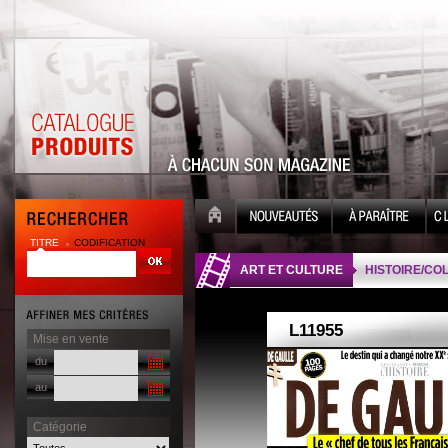
TITRE
CODIFICATION
| |
ART ET CULTURE
HISTOIRE/CO
Mise en vente
du
au
Catégorie