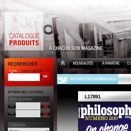
TITRE
CODIFICATION
| |
ACTUALITES GENERALES
NEWS
Mise en vente
du
au
Catégorie