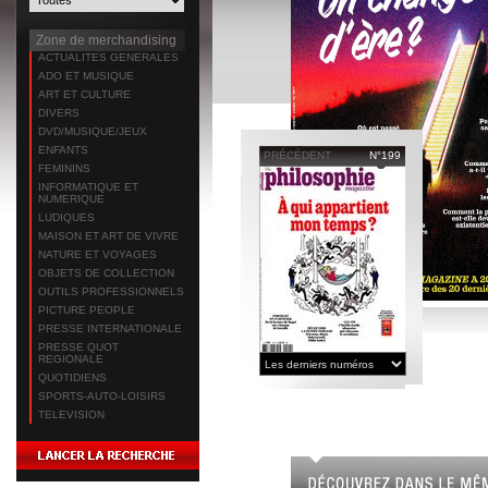
Zone de merchandising
ACTUALITES GENERALES
ADO ET MUSIQUE
ART ET CULTURE
DIVERS
DVD/MUSIQUE/JEUX
ENFANTS
PRÉCÉDENT
N°199
FEMININS
INFORMATIQUE ET
NUMERIQUE
LUDIQUES
MAISON ET ART DE VIVRE
NATURE ET VOYAGES
OBJETS DE COLLECTION
OUTILS PROFESSIONNELS
PICTURE PEOPLE
PRESSE INTERNATIONALE
PRESSE QUOT
REGIONALE
QUOTIDIENS
SPORTS-AUTO-LOISIRS
TELEVISION