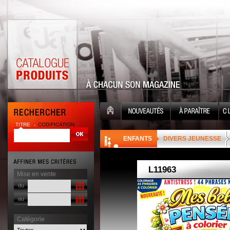
TITRE
CODIFICATION
| |
ENFANTS
DIVERS JEUNESSE
Mise en vente
du
au
Catégorie