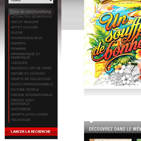
Zone de merchandising
ACTUALITES GENERALES
ADO ET MUSIQUE
ART ET CULTURE
DIVERS
DVD/MUSIQUE/JEUX
ENFANTS
FEMININS
INFORMATIQUE ET
NUMERIQUE
LUDIQUES
MAISON ET ART DE VIVRE
NATURE ET VOYAGES
OBJETS DE COLLECTION
OUTILS PROFESSIONNELS
PICTURE PEOPLE
PRESSE INTERNATIONALE
PRESSE QUOT
REGIONALE
QUOTIDIENS
SPORTS-AUTO-LOISIRS
TELEVISION