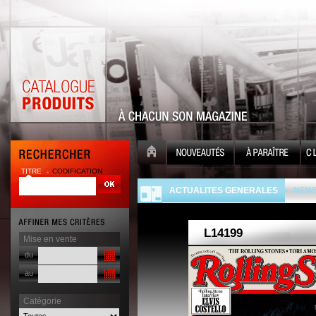
TITRE
CODIFICATION
| |
ACTUALITES GENERALES
NEWS
Mise en vente
du
au
Catégorie