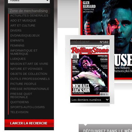
Zone de merchandising
ACTUALITES GENERALES
ADO ET MUSIQUE
ART ET CULTURE
DIVERS
DVD/MUSIQUE/JEUX
ENFANTS
PRÉCÉDENT
N°182
FEMININS
INFORMATIQUE ET
NUMERIQUE
LUDIQUES
MAISON ET ART DE VIVRE
NATURE ET VOYAGES
OBJETS DE COLLECTION
OUTILS PROFESSIONNELS
PICTURE PEOPLE
PRESSE INTERNATIONALE
PRESSE QUOT
REGIONALE
QUOTIDIENS
SPORTS-AUTO-LOISIRS
TELEVISION