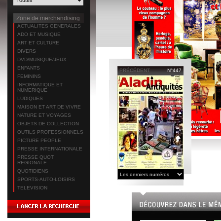
Zone de merchandising
ACTUALITES GENERALES
ADO ET MUSIQUE
ART ET CULTURE
DIVERS
DVD/MUSIQUE/JEUX
ENFANTS
PRÉCÉDENT
N°447
FEMININS
INFORMATIQUE ET
NUMERIQUE
LUDIQUES
MAISON ET ART DE VIVRE
NATURE ET VOYAGES
OBJETS DE COLLECTION
OUTILS PROFESSIONNELS
PICTURE PEOPLE
PRESSE INTERNATIONALE
PRESSE QUOT
REGIONALE
QUOTIDIENS
SPORTS-AUTO-LOISIRS
TELEVISION