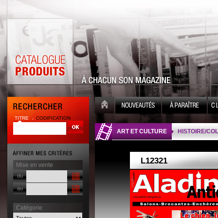
TITRE
CODIFICATION
| |
ART ET CULTURE
HISTOIRE/CO
Mise en vente
du
au
Catégorie