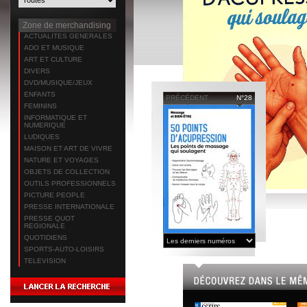
Zone de merchandising
ACTUALITES GENERALES
ADO ET MUSIQUE
ART ET CULTURE
DIVERS
DVD/MUSIQUE/JEUX
ENFANTS
PRÉCÉDENT
N°28
FEMININS
INFORMATIQUE ET
NUMERIQUE
LUDIQUES
MAISON ET ART DE VIVRE
NATURE ET VOYAGES
OBJETS DE COLLECTION
OUTILS PROFESSIONNELS
PICTURE PEOPLE
PRESSE INTERNATIONALE
PRESSE QUOT
REGIONALE
QUOTIDIENS
SPORTS-AUTO-LOISIRS
TELEVISION