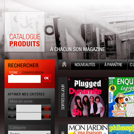
TITRE
CODIFICATION
Mise en vente
du
au
Catégorie