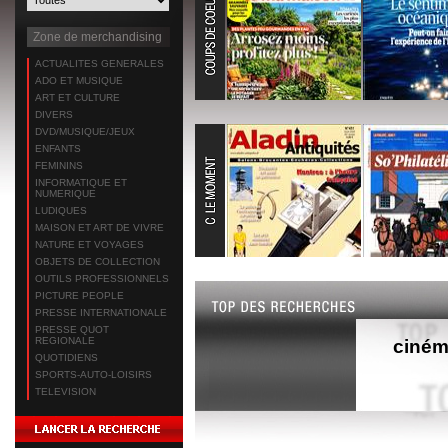
Zone de merchandising
ACTUALITES GENERALES
ADO ET MUSIQUE
ART ET CULTURE
DIVERS
DVD/MUSIQUE/JEUX
ENFANTS
FEMININS
INFORMATIQUE ET
NUMERIQUE
LUDIQUES
MAISON ET ART DE VIVRE
NATURE ET VOYAGES
OBJETS DE COLLECTION
OUTILS PROFESSIONNELS
PICTURE PEOPLE
PRESSE INTERNATIONALE
PRESSE QUOT
REGIONALE
ciné
QUOTIDIENS
SPORTS-AUTO-LOISIRS
TELEVISION