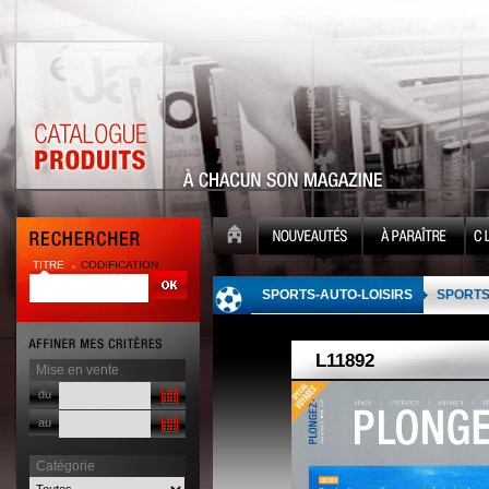
TITRE
CODIFICATION
| |
SPORTS-AUTO-LOISIRS
SPORT
Mise en vente
du
au
Catégorie