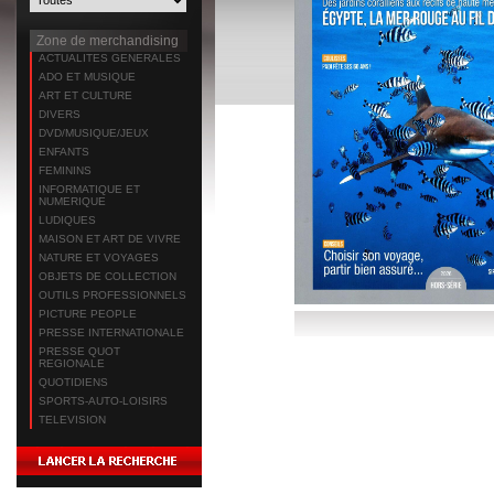
Zone de merchandising
ACTUALITES GENERALES
ADO ET MUSIQUE
ART ET CULTURE
DIVERS
DVD/MUSIQUE/JEUX
ENFANTS
FEMININS
INFORMATIQUE ET
NUMERIQUE
LUDIQUES
MAISON ET ART DE VIVRE
NATURE ET VOYAGES
OBJETS DE COLLECTION
OUTILS PROFESSIONNELS
PICTURE PEOPLE
PRESSE INTERNATIONALE
PRESSE QUOT
REGIONALE
QUOTIDIENS
SPORTS-AUTO-LOISIRS
TELEVISION