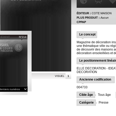
ÉDITEUR :
COTE MAISON
PLUS PRODUIT :
Aucun
CPPAP
Le concept
CÉDENT
N°214
Magazine de décoration ins
une thématique ville ou ré
de découvrir des maisons a
décoration ensoleillées et
Le positionnement linéai
ELLE DECORATION - IDEA
DECORATION
VISUEL
1
Ancienne codification
004733
Cible âge
Tous âge
Catégorie
Presse