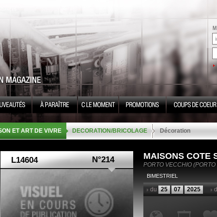
SON ET ART DE VIVRE
DECORATION/BRICOLAGE
Décoration
MAISONS COTE 
N°214
PORTO VECCHIO (PORTO
BIMESTRIEL
du
25
07
2025
d