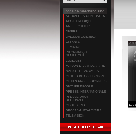
Zone de merchandising
ACTUALITES GENERALES
ADO ET MUSIQUE
ART ET CULTURE
DIVERS
DVD/MUSIQUE/JEUX
ENFANTS
PRÉ
FEMININS
INFORMATIQUE ET
NUMERIQUE
LUDIQUES
MAISON ET ART DE VIVRE
NATURE ET VOYAGES
OBJETS DE COLLECTION
OUTILS PROFESSIONNELS
PICTURE PEOPLE
PRESSE INTERNATIONALE
PRESSE QUOT
REGIONALE
QUOTIDIENS
SPORTS-AUTO-LOISIRS
TELEVISION