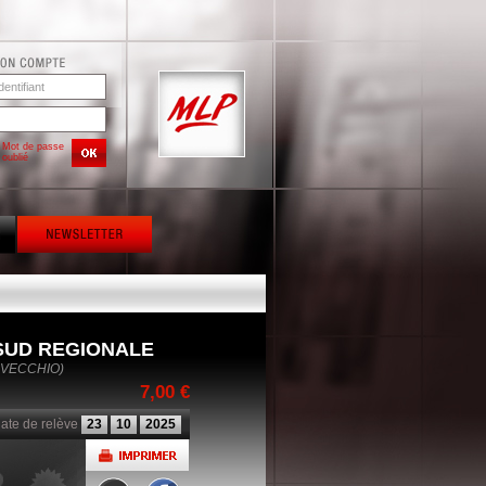
Mot de passe
oublié
SUD REGIONALE
 VECCHIO)
7,00 €
ate de relève
23
10
2025