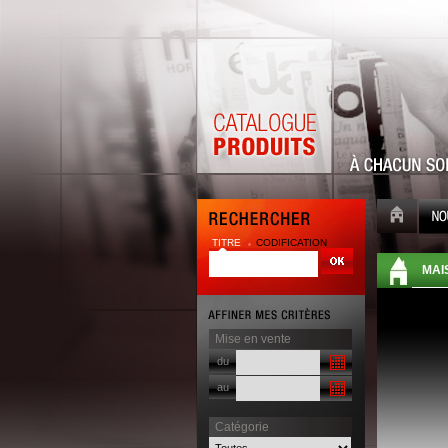
TITRE
CODIFICATION
| |
MAI
Mise en vente
du
au
Catégorie