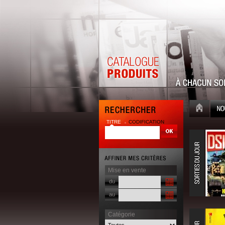
TITRE
CODIFICATION
Mise en vente
du
au
Catégorie