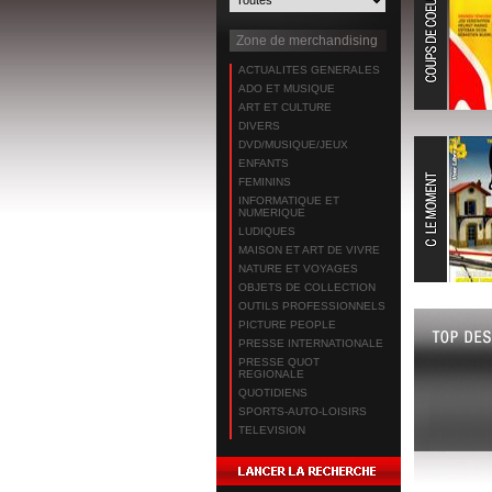
Zone de merchandising
ACTUALITES GENERALES
ADO ET MUSIQUE
ART ET CULTURE
DIVERS
DVD/MUSIQUE/JEUX
ENFANTS
FEMININS
INFORMATIQUE ET
NUMERIQUE
LUDIQUES
MAISON ET ART DE VIVRE
NATURE ET VOYAGES
OBJETS DE COLLECTION
OUTILS PROFESSIONNELS
PICTURE PEOPLE
PRESSE INTERNATIONALE
PRESSE QUOT
REGIONALE
QUOTIDIENS
SPORTS-AUTO-LOISIRS
TELEVISION