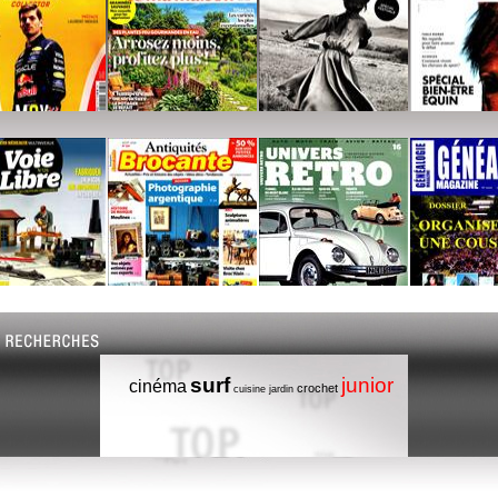
surf
junior
cinéma
crochet
cuisine
jardin