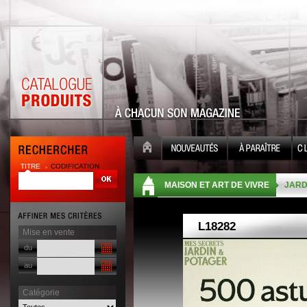
TITRE
CODIFICATION
| |
MAISON ET ART DE VIVRE
JARD
Mise en vente
du
au
Catégorie