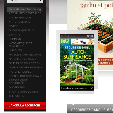
Zone de merchandising
ACTUALITES GENERALES
ADO ET MUSIQUE
ART ET CULTURE
DIVERS
DVD/MUSIQUE/JEUX
ENFANTS
PRÉCÉDENT
N°68
FEMININS
INFORMATIQUE ET
NUMERIQUE
LUDIQUES
MAISON ET ART DE VIVRE
NATURE ET VOYAGES
OBJETS DE COLLECTION
OUTILS PROFESSIONNELS
PICTURE PEOPLE
PRESSE INTERNATIONALE
PRESSE QUOT
REGIONALE
QUOTIDIENS
SPORTS-AUTO-LOISIRS
TELEVISION