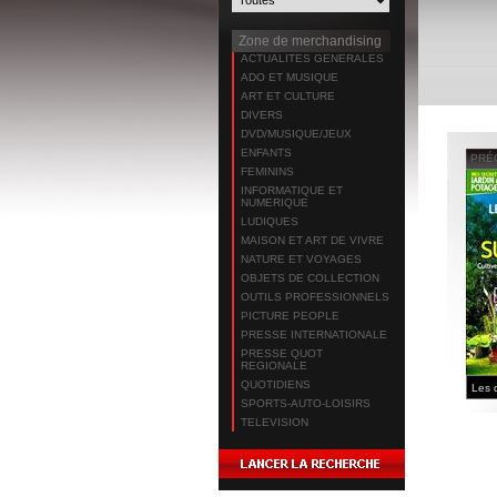
Zone de merchandising
ACTUALITES GENERALES
ADO ET MUSIQUE
ART ET CULTURE
DIVERS
DVD/MUSIQUE/JEUX
ENFANTS
PRÉ
FEMININS
INFORMATIQUE ET
NUMERIQUE
LUDIQUES
MAISON ET ART DE VIVRE
NATURE ET VOYAGES
OBJETS DE COLLECTION
OUTILS PROFESSIONNELS
PICTURE PEOPLE
PRESSE INTERNATIONALE
PRESSE QUOT
REGIONALE
QUOTIDIENS
SPORTS-AUTO-LOISIRS
TELEVISION