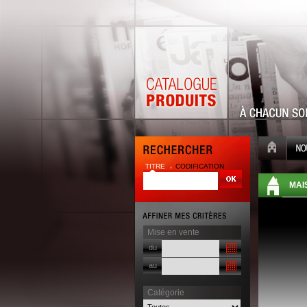
TITRE
CODIFICATION
| |
MAI
Mise en vente
du
au
Catégorie