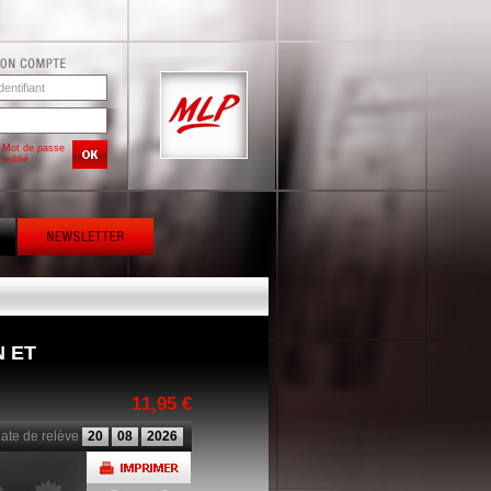
Mot de passe
oublié
N ET
11,95 €
ate de relève
20
08
2026