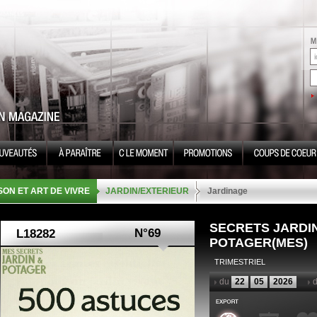
SON ET ART DE VIVRE
JARDIN/EXTERIEUR
Jardinage
SECRETS JARDI
N°69
POTAGER(MES)
TRIMESTRIEL
du
22
05
2026
d