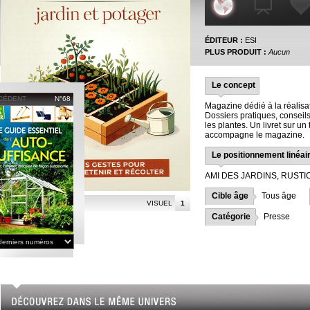
ÉDITEUR :
ESI
PLUS PRODUIT :
Aucun
Le concept
CÉDENT
N°68
Magazine dédié à la réalisati
Dossiers pratiques, conseils
les plantes. Un livret sur un
accompagne le magazine.
Le positionnement linéai
AMI DES JARDINS, RUSTI
Cible âge
Tous âge
VISUEL
1
Catégorie
Presse