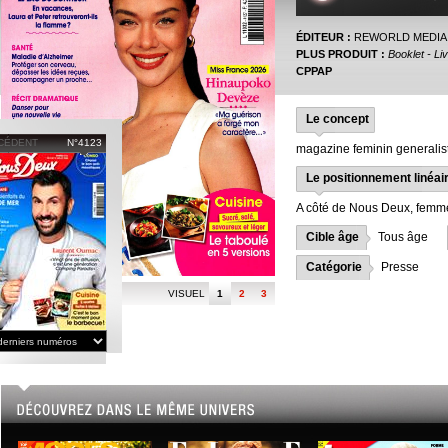
ÉDITEUR :
REWORLD MEDIA
PLUS PRODUIT :
Booklet - Liv
CPPAP
Le concept
CÉDENT
N°4123
magazine feminin generalis
Le positionnement linéai
A côté de Nous Deux, femme
Cible âge
Tous âge
Catégorie
Presse
VISUEL
1
2
3