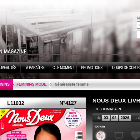
|
précédente
|
suivante
ININS
FEMININS MODE
Généraliste femme
NOUS DEUX LIVR
N°4127
HEBDOMADAIRE
du
03
08
2026
d