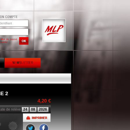
Mot de passe
oublié
E 2
4,20 €
ate de relève
24
08
2026