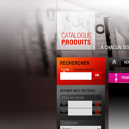
TITRE
CODIFICATION
retour à la liste
FEM
Mise en vente
du
au
Catégorie