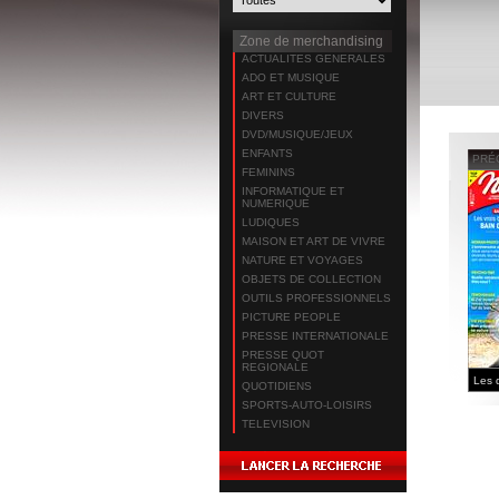
Zone de merchandising
ACTUALITES GENERALES
ADO ET MUSIQUE
ART ET CULTURE
DIVERS
DVD/MUSIQUE/JEUX
ENFANTS
PRÉ
FEMININS
INFORMATIQUE ET
NUMERIQUE
LUDIQUES
MAISON ET ART DE VIVRE
NATURE ET VOYAGES
OBJETS DE COLLECTION
OUTILS PROFESSIONNELS
PICTURE PEOPLE
PRESSE INTERNATIONALE
PRESSE QUOT
REGIONALE
QUOTIDIENS
SPORTS-AUTO-LOISIRS
TELEVISION