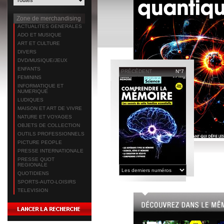
Zone de merchandising
ACTUALITES GENERALES
ADO ET MUSIQUE
ART ET CULTURE
DIVERS
DVD/MUSIQUE/JEUX
ENFANTS
PRÉCÉDENT
N°7
FEMININS
INFORMATIQUE ET
NUMERIQUE
LUDIQUES
MAISON ET ART DE VIVRE
NATURE ET VOYAGES
OBJETS DE COLLECTION
OUTILS PROFESSIONNELS
PICTURE PEOPLE
PRESSE INTERNATIONALE
PRESSE QUOT
REGIONALE
QUOTIDIENS
SPORTS-AUTO-LOISIRS
TELEVISION