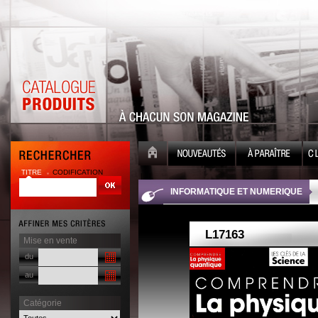
TITRE
CODIFICATION
| |
INFORMATIQUE ET NUMERIQUE
Mise en vente
du
au
Catégorie