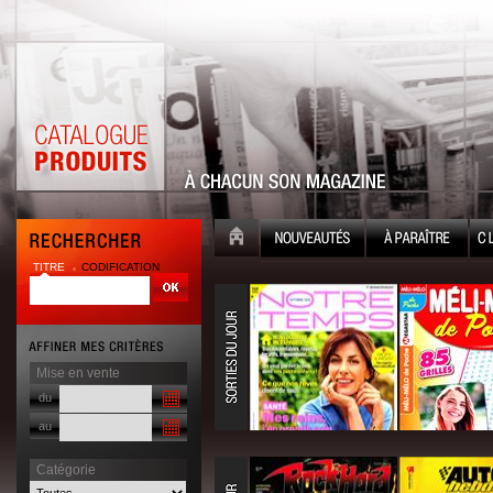
TITRE
CODIFICATION
Mise en vente
du
au
Catégorie