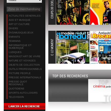
Zone de merchandising
ACTUALITES GENERALES
ADO ET MUSIQUE
ART ET CULTURE
DIVERS
DVD/MUSIQUE/JEUX
ENFANTS
FEMININS
INFORMATIQUE ET
NUMERIQUE
LUDIQUES
MAISON ET ART DE VIVRE
NATURE ET VOYAGES
OBJETS DE COLLECTION
OUTILS PROFESSIONNELS
PICTURE PEOPLE
PRESSE INTERNATIONALE
PRESSE QUOT
REGIONALE
cinéma
jardi
QUOTIDIENS
SPORTS-AUTO-LOISIRS
TELEVISION