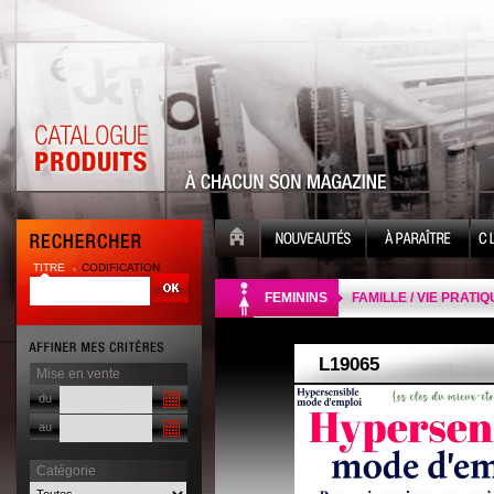
TITRE
CODIFICATION
| |
FEMININS
FAMILLE / VIE PRATI
Mise en vente
du
au
Catégorie