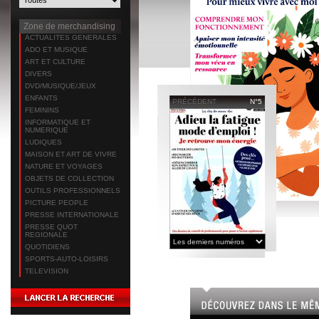
Zone de merchandising
ACTUALITES GENERALES
ADO ET MUSIQUE
ART ET CULTURE
DIVERS
DVD/MUSIQUE/JEUX
ENFANTS
PRÉCÉDENT
N°5
FEMININS
INFORMATIQUE ET
NUMERIQUE
LUDIQUES
MAISON ET ART DE VIVRE
NATURE ET VOYAGES
OBJETS DE COLLECTION
OUTILS PROFESSIONNELS
PICTURE PEOPLE
PRESSE INTERNATIONALE
PRESSE QUOT
REGIONALE
QUOTIDIENS
SPORTS-AUTO-LOISIRS
TELEVISION