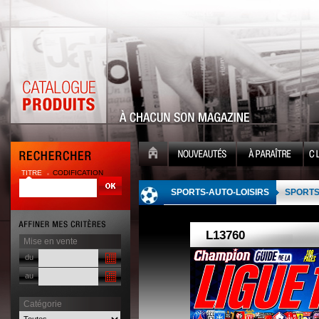
TITRE
CODIFICATION
| |
SPORTS-AUTO-LOISIRS
SPORT
Mise en vente
du
au
Catégorie