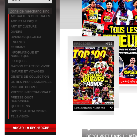
Zone de merchandising
ACTUALITES GENERALES
ADO ET MUSIQUE
ART ET CULTURE
DIVERS
DVD/MUSIQUE/JEUX
ENFANTS
PRÉCÉDENT
N°37
FEMININS
INFORMATIQUE ET
NUMERIQUE
LUDIQUES
MAISON ET ART DE VIVRE
NATURE ET VOYAGES
OBJETS DE COLLECTION
OUTILS PROFESSIONNELS
PICTURE PEOPLE
PRESSE INTERNATIONALE
PRESSE QUOT
REGIONALE
QUOTIDIENS
SPORTS-AUTO-LOISIRS
TELEVISION