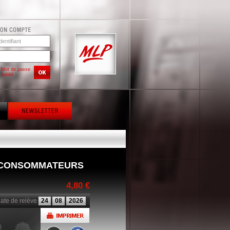
Mot de passe
oublié
E CONSOMMATEURS
4,80 €
ate de relève
24
08
2026