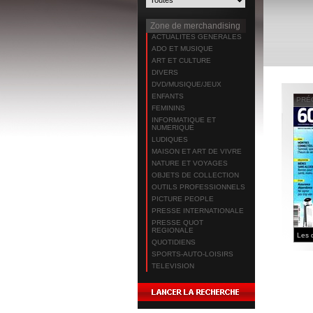
Zone de merchandising
ACTUALITES GENERALES
ADO ET MUSIQUE
ART ET CULTURE
DIVERS
DVD/MUSIQUE/JEUX
ENFANTS
PRÉ
FEMININS
INFORMATIQUE ET
NUMERIQUE
LUDIQUES
MAISON ET ART DE VIVRE
NATURE ET VOYAGES
OBJETS DE COLLECTION
OUTILS PROFESSIONNELS
PICTURE PEOPLE
PRESSE INTERNATIONALE
PRESSE QUOT
REGIONALE
QUOTIDIENS
SPORTS-AUTO-LOISIRS
TELEVISION