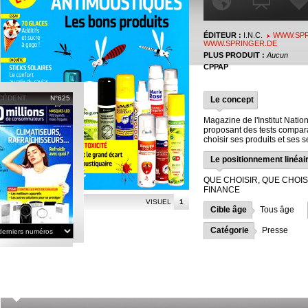
ÉDITEUR :
I.N.C.
WWW.SPR
WWW.SPRINGER.DE
PLUS PRODUIT :
Aucun
CPPAP
CÉDENT
N°625
Le concept
Magazine de l'Institut Nati
proposant des tests compara
choisir ses produits et ses s
Le positionnement linéai
QUE CHOISIR, QUE CHOIS
FINANCE
VISUEL
1
Cible âge
Tous âge
Catégorie
Presse