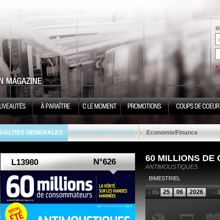
UALITES GENERALES
ECONOMIE/FINANCE
Economie/Finance
60 MILLIONS D
N°626
ANTIMOUSTIQUES
BIMESTRIEL
du
25
06
2026
d