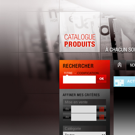
TITRE
CODIFICATION
| |
ACT
Mise en vente
du
au
Catégorie