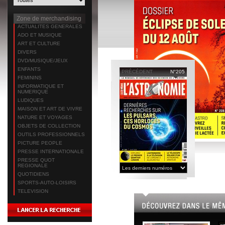
Zone de merchandising
ACTUALITES GENERALES
ADO ET MUSIQUE
ART ET CULTURE
DIVERS
DVD/MUSIQUE/JEUX
ENFANTS
PRÉCÉDENT
N°205
FEMININS
INFORMATIQUE ET
NUMERIQUE
LUDIQUES
MAISON ET ART DE VIVRE
NATURE ET VOYAGES
OBJETS DE COLLECTION
OUTILS PROFESSIONNELS
PICTURE PEOPLE
PRESSE INTERNATIONALE
PRESSE QUOT
REGIONALE
QUOTIDIENS
SPORTS-AUTO-LOISIRS
TELEVISION