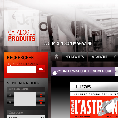
TITRE
CODIFICATION
| |
INFORMATIQUE ET NUMERIQUE
Mise en vente
du
au
Catégorie