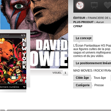
ÉDITEUR :
FINANCIERE DE L
PLUS PRODUIT :
Aucun
CPPAP
CÉDENT
N°8
Le concept
L'Écran Fantastique HS Pop 
aux figures cultes de la pop 
sagas et univers mythiques
comics et du jeu vidéo.
Le positionnement linéai
MAD MOVIES / ROCKYRAM
VISUEL
1
Cible âge
Tous âge
Catégorie
Presse