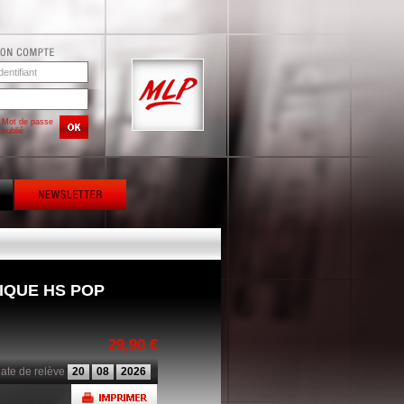
Mot de passe
oublié
IQUE HS POP
29,90 €
ate de relève
20
08
2026