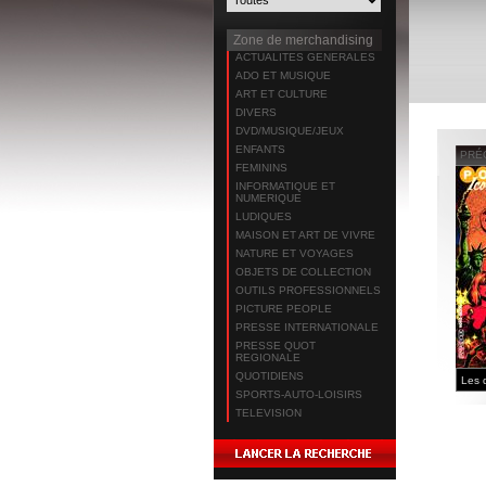
Zone de merchandising
ACTUALITES GENERALES
ADO ET MUSIQUE
ART ET CULTURE
DIVERS
DVD/MUSIQUE/JEUX
ENFANTS
PRÉ
FEMININS
INFORMATIQUE ET
NUMERIQUE
LUDIQUES
MAISON ET ART DE VIVRE
NATURE ET VOYAGES
OBJETS DE COLLECTION
OUTILS PROFESSIONNELS
PICTURE PEOPLE
PRESSE INTERNATIONALE
PRESSE QUOT
REGIONALE
QUOTIDIENS
SPORTS-AUTO-LOISIRS
TELEVISION