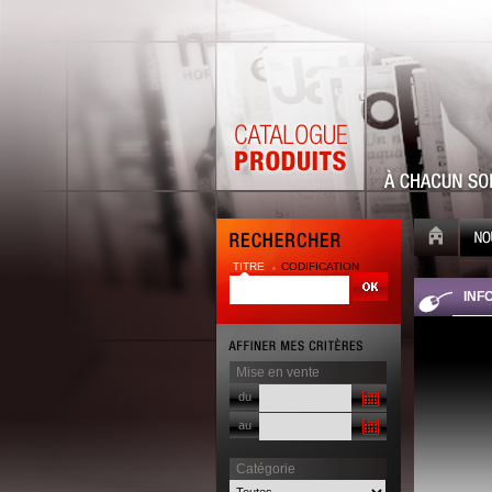
TITRE
CODIFICATION
| |
INF
Mise en vente
du
au
Catégorie