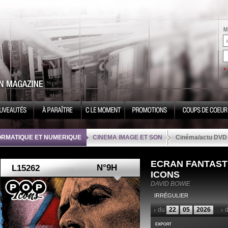
ORMATIQUE ET NUMERIQUE
CINEMA IMAGE ET SON
Cinéma/actu DVD
ECRAN FANTAST
N°9H
ICONS
DAVID BOWIE
IRRÉGULIER
du
22
05
2026
d