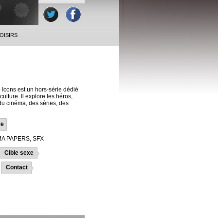
OISIRS
Icons est un hors-série dédié
culture. Il explore les héros,
du cinéma, des séries, des
re
A PAPERS, SFX
Cible sexe
Contact