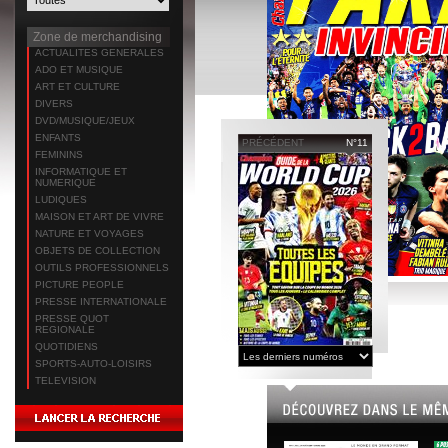
Zone de merchandising
ACTUALITES GENERALES
ADO ET MUSIQUE
ART ET CULTURE
DIVERS
DVD/MUSIQUE/JEUX
ENFANTS
PRÉCÉDENT
N°11
FEMININS
INFORMATIQUE ET
NUMERIQUE
LUDIQUES
MAISON ET ART DE VIVRE
NATURE ET VOYAGES
OBJETS DE COLLECTION
OUTILS PROFESSIONNELS
PICTURE PEOPLE
PRESSE INTERNATIONALE
PRESSE QUOT
REGIONALE
QUOTIDIENS
SPORTS-AUTO-LOISIRS
TELEVISION