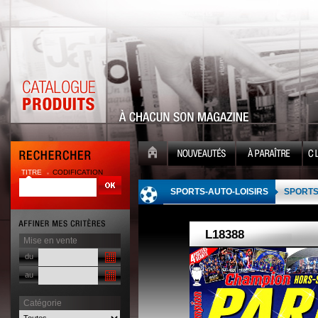
TITRE
CODIFICATION
| |
SPORTS-AUTO-LOISIRS
SPORT
Mise en vente
du
au
Catégorie