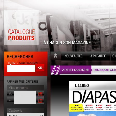
TITRE
CODIFICATION
| |
ART ET CULTURE
MUSIQUE CLA
Mise en vente
du
au
Catégorie