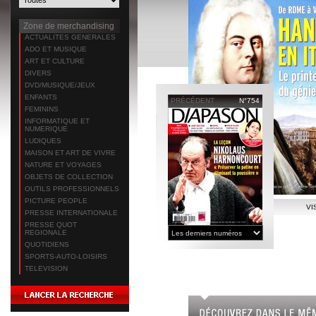
Zone de merchandising
ACTUALITES GENERALES
ADO ET MUSIQUE
ART ET CULTURE
DIVERS
DVD/MUSIQUE/JEUX
ENFANTS
PRÉCÉDENT
N°754
FEMININS
INFORMATIQUE ET
NUMERIQUE
LUDIQUES
MAISON ET ART DE VIVRE
NATURE ET VOYAGES
OBJETS DE COLLECTION
OUTILS PROFESSIONNELS
PICTURE PEOPLE
VI
PRESSE INTERNATIONALE
PRESSE QUOT
REGIONALE
QUOTIDIENS
SPORTS-AUTO-LOISIRS
TELEVISION