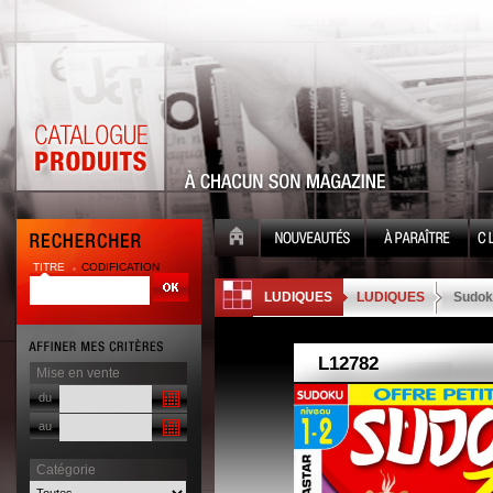
TITRE
CODIFICATION
| |
LUDIQUES
LUDIQUES
Sudok
Mise en vente
du
au
Catégorie