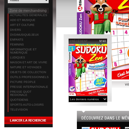
Zone de merchandising
ACTUALITES GENERALES
ADO ET MUSIQUE
ART ET CULTURE
DIVERS
DVD/MUSIQUE/JEUX
ENFANTS
PRÉCÉDENT
N°40
FEMININS
INFORMATIQUE ET
NUMERIQUE
LUDIQUES
MAISON ET ART DE VIVRE
NATURE ET VOYAGES
OBJETS DE COLLECTION
OUTILS PROFESSIONNELS
PICTURE PEOPLE
VI
PRESSE INTERNATIONALE
PRESSE QUOT
REGIONALE
QUOTIDIENS
SPORTS-AUTO-LOISIRS
TELEVISION