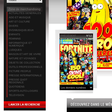
Zone de merchandising
ACTUALITES GENERALES
ADO ET MUSIQUE
ART ET CULTURE
DIVERS
DVD/MUSIQUE/JEUX
ENFANTS
PRÉCÉDENT
N°12
FEMININS
INFORMATIQUE ET
NUMERIQUE
LUDIQUES
MAISON ET ART DE VIVRE
NATURE ET VOYAGES
OBJETS DE COLLECTION
OUTILS PROFESSIONNELS
PICTURE PEOPLE
PRESSE INTERNATIONALE
PRESSE QUOT
REGIONALE
QUOTIDIENS
SPORTS-AUTO-LOISIRS
TELEVISION