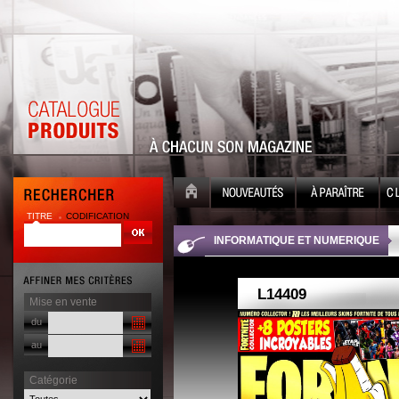
TITRE
CODIFICATION
| |
INFORMATIQUE ET NUMERIQUE
Mise en vente
du
au
Catégorie