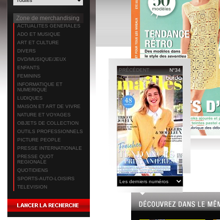
Zone de merchandising
ACTUALITES GENERALES
ADO ET MUSIQUE
ART ET CULTURE
DIVERS
DVD/MUSIQUE/JEUX
ENFANTS
PRÉCÉDENT
N°34
FEMININS
INFORMATIQUE ET
NUMERIQUE
LUDIQUES
MAISON ET ART DE VIVRE
NATURE ET VOYAGES
OBJETS DE COLLECTION
OUTILS PROFESSIONNELS
PICTURE PEOPLE
PRESSE INTERNATIONALE
PRESSE QUOT
REGIONALE
QUOTIDIENS
SPORTS-AUTO-LOISIRS
TELEVISION