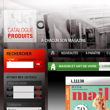
TITRE
CODIFICATION
| |
MAISON ET ART DE VIVRE
LOIS
Mise en vente
du
au
Catégorie