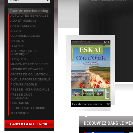
Zone de merchandising
ACTUALITES GENERALES
ADO ET MUSIQUE
ART ET CULTURE
DIVERS
DVD/MUSIQUE/JEUX
ENFANTS
PRÉCÉDENT
N°1
FEMININS
INFORMATIQUE ET
NUMERIQUE
LUDIQUES
MAISON ET ART DE VIVRE
NATURE ET VOYAGES
OBJETS DE COLLECTION
OUTILS PROFESSIONNELS
PICTURE PEOPLE
PRESSE INTERNATIONALE
PRESSE QUOT
REGIONALE
QUOTIDIENS
SPORTS-AUTO-LOISIRS
TELEVISION