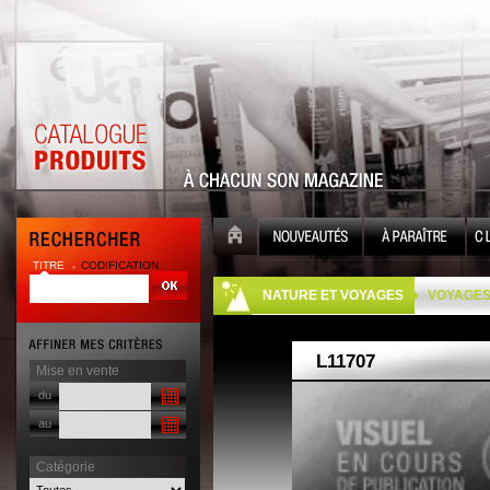
TITRE
CODIFICATION
| |
NATURE ET VOYAGES
VOYAGE
Mise en vente
du
au
Catégorie