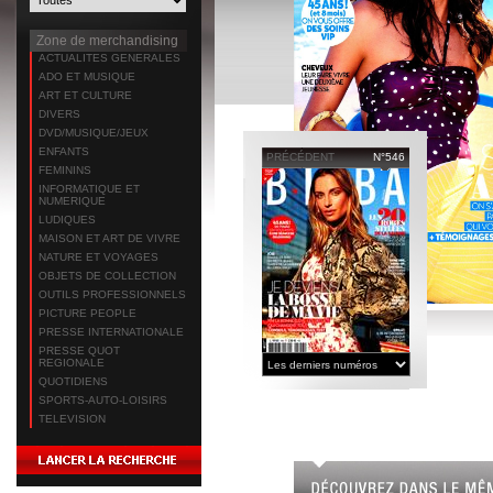
Zone de merchandising
ACTUALITES GENERALES
ADO ET MUSIQUE
ART ET CULTURE
DIVERS
DVD/MUSIQUE/JEUX
ENFANTS
PRÉCÉDENT
N°546
FEMININS
INFORMATIQUE ET
NUMERIQUE
LUDIQUES
MAISON ET ART DE VIVRE
NATURE ET VOYAGES
OBJETS DE COLLECTION
OUTILS PROFESSIONNELS
PICTURE PEOPLE
PRESSE INTERNATIONALE
PRESSE QUOT
REGIONALE
QUOTIDIENS
SPORTS-AUTO-LOISIRS
TELEVISION