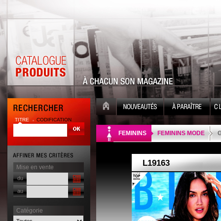
TITRE
CODIFICATION
| |
FEMININS
FEMININS MODE
G
Mise en vente
du
au
Catégorie