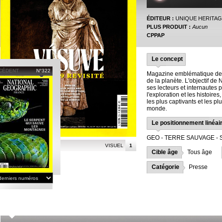
ÉDITEUR :
UNIQUE HERITAG
PLUS PRODUIT :
Aucun
CPPAP
Le concept
CÉDENT
N°322
Magazine emblématique des
de la planète. L'objectif de 
ses lecteurs et internautes 
l'exploration et les histoire
les plus captivants et les p
monde.
Le positionnement linéai
GEO - TERRE SAUVAGE - 
VISUEL
1
Cible âge
Tous âge
Catégorie
Presse