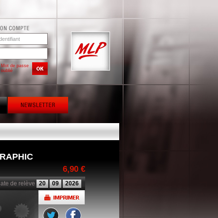
Mot de passe
oublié
RAPHIC
6,90 €
ate de relève
20
09
2026