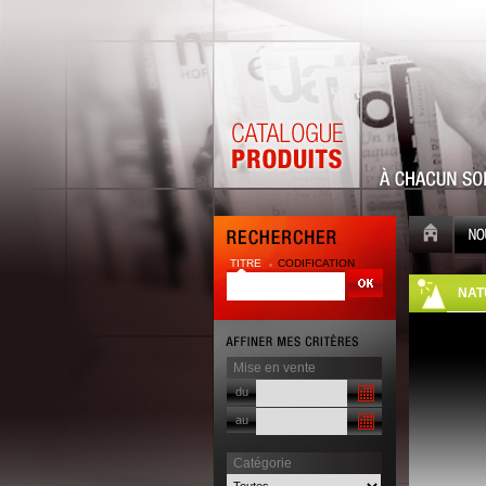
TITRE
CODIFICATION
| |
NAT
Mise en vente
du
au
Catégorie