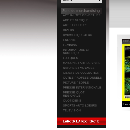
Zone de merchandising
ACTUALITES GENERALES
ADO ET MUSIQUE
ART ET CULTURE
DIVERS
DVD/MUSIQUE/JEUX
ENFANTS
PRÉ
FEMININS
INFORMATIQUE ET
NUMERIQUE
LUDIQUES
MAISON ET ART DE VIVRE
NATURE ET VOYAGES
OBJETS DE COLLECTION
OUTILS PROFESSIONNELS
PICTURE PEOPLE
PRESSE INTERNATIONALE
PRESSE QUOT
REGIONALE
QUOTIDIENS
SPORTS-AUTO-LOISIRS
TELEVISION