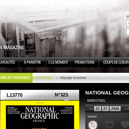
URE ET VOYAGES
VOYAGES
Voyage évasion
NATIONAL GEOG
N°323
BIMESTRIEL
du
22
07
2026
d