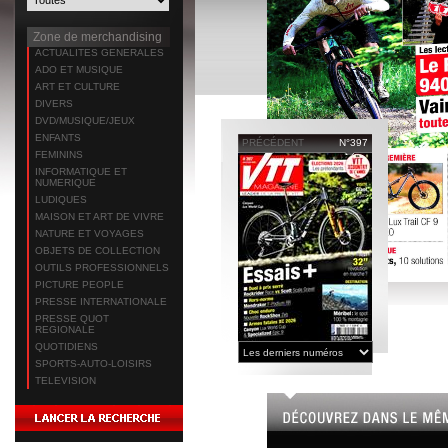
Zone de merchandising
ACTUALITES GENERALES
ADO ET MUSIQUE
ART ET CULTURE
DIVERS
DVD/MUSIQUE/JEUX
ENFANTS
PRÉCÉDENT
N°397
FEMININS
INFORMATIQUE ET
NUMERIQUE
LUDIQUES
MAISON ET ART DE VIVRE
NATURE ET VOYAGES
OBJETS DE COLLECTION
OUTILS PROFESSIONNELS
PICTURE PEOPLE
PRESSE INTERNATIONALE
PRESSE QUOT
REGIONALE
QUOTIDIENS
SPORTS-AUTO-LOISIRS
TELEVISION