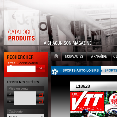
TITRE
CODIFICATION
| |
SPORTS-AUTO-LOISIRS
SPORT
Mise en vente
du
au
Catégorie