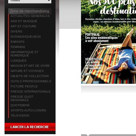
Zone de merchandising
ACTUALITES GENERALES
ADO ET MUSIQUE
ART ET CULTURE
DIVERS
DVD/MUSIQUE/JEUX
ENFANTS
FEMININS
INFORMATIQUE ET
NUMERIQUE
LUDIQUES
MAISON ET ART DE VIVRE
NATURE ET VOYAGES
OBJETS DE COLLECTION
OUTILS PROFESSIONNELS
PICTURE PEOPLE
PRESSE INTERNATIONALE
PRESSE QUOT
REGIONALE
QUOTIDIENS
SPORTS-AUTO-LOISIRS
TELEVISION