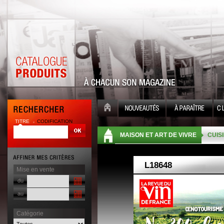
TITRE
CODIFICATION
| |
MAISON ET ART DE VIVRE
CUISI
Mise en vente
du
au
Catégorie