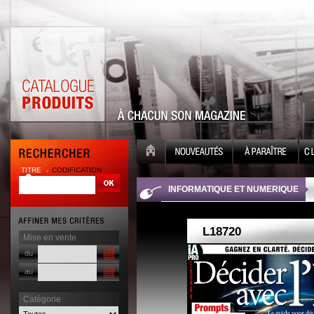
TITRE
CODIFICATION
| |
INFORMATIQUE ET NUMERIQUE
Mise en vente
du
au
Catégorie