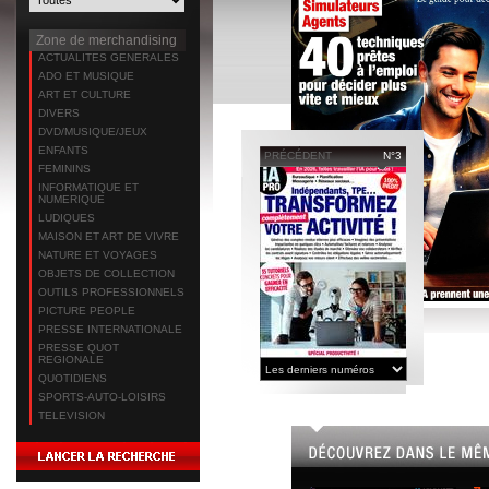
Zone de merchandising
ACTUALITES GENERALES
ADO ET MUSIQUE
ART ET CULTURE
DIVERS
DVD/MUSIQUE/JEUX
ENFANTS
PRÉCÉDENT
N°3
FEMININS
INFORMATIQUE ET
NUMERIQUE
LUDIQUES
MAISON ET ART DE VIVRE
NATURE ET VOYAGES
OBJETS DE COLLECTION
OUTILS PROFESSIONNELS
PICTURE PEOPLE
PRESSE INTERNATIONALE
PRESSE QUOT
REGIONALE
QUOTIDIENS
SPORTS-AUTO-LOISIRS
TELEVISION