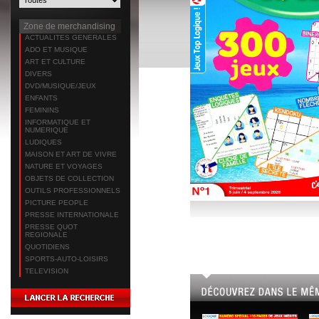
Zone de merchandising
ACTUALITES GENERALES
ADO ET MUSIQUE
ART ET CULTURE
DIVERS
DVD/MUSIQUE/JEUX
ENFANTS
FEMININS
INFORMATIQUE ET
NUMERIQUE
LUDIQUES
MAISON ET ART DE VIVRE
NATURE ET VOYAGES
OBJETS DE COLLECTION
OUTILS PROFESSIONNELS
PICTURE PEOPLE
PRESSE INTERNATIONALE
PRESSE QUOT
REGIONALE
QUOTIDIENS
SPORTS-AUTO-LOISIRS
TELEVISION