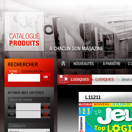
TITRE
CODIFICATION
| |
LUDIQUES
LUDIQUES
Jeux d
Mise en vente
du
au
Catégorie