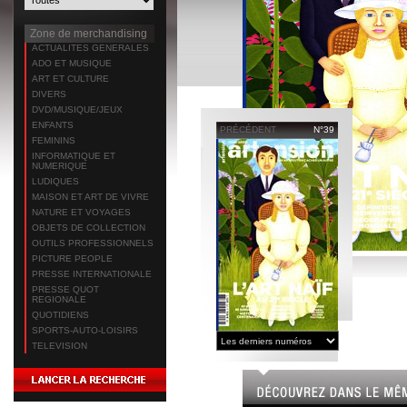
Zone de merchandising
ACTUALITES GENERALES
ADO ET MUSIQUE
ART ET CULTURE
DIVERS
DVD/MUSIQUE/JEUX
ENFANTS
PRÉCÉDENT
N°39
FEMININS
INFORMATIQUE ET
NUMERIQUE
LUDIQUES
MAISON ET ART DE VIVRE
NATURE ET VOYAGES
OBJETS DE COLLECTION
OUTILS PROFESSIONNELS
PICTURE PEOPLE
PRESSE INTERNATIONALE
PRESSE QUOT
REGIONALE
QUOTIDIENS
SPORTS-AUTO-LOISIRS
TELEVISION