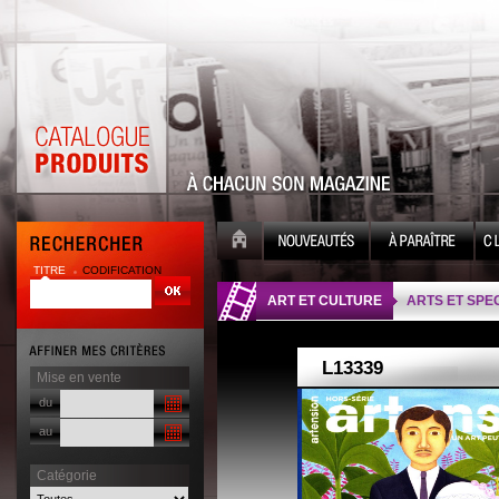
TITRE
CODIFICATION
| |
ART ET CULTURE
ARTS ET SPE
Mise en vente
du
au
Catégorie