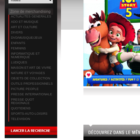
Zone de merchandising
ACTUALITES GENERALES
ADO ET MUSIQUE
ART ET CULTURE
DIVERS
DVD/MUSIQUE/JEUX
ENFANTS
FEMININS
INFORMATIQUE ET
NUMERIQUE
LUDIQUES
MAISON ET ART DE VIVRE
NATURE ET VOYAGES
OBJETS DE COLLECTION
OUTILS PROFESSIONNELS
PICTURE PEOPLE
PRESSE INTERNATIONALE
PRESSE QUOT
REGIONALE
QUOTIDIENS
SPORTS-AUTO-LOISIRS
TELEVISION