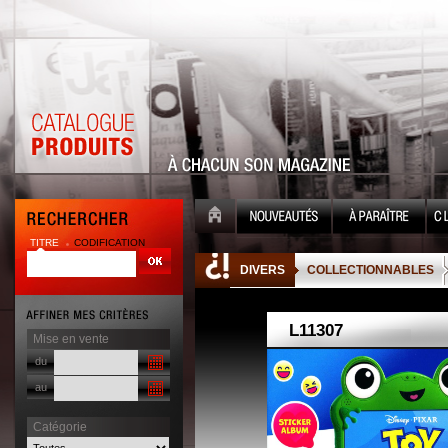
TITRE
CODIFICATION
| |
DIVERS
COLLECTIONNABLES
Mise en vente
du
au
Catégorie