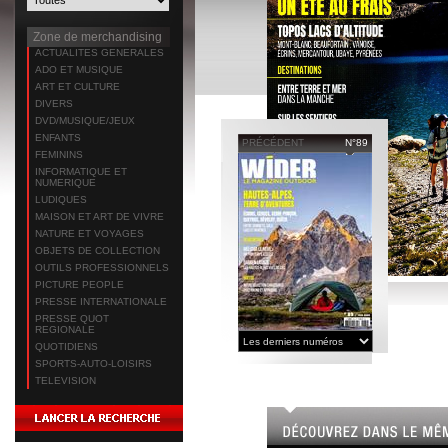
Zone de merchandising
ACTUALITES GENERALES
ADO ET MUSIQUE
ART ET CULTURE
DIVERS
DVD/MUSIQUE/JEUX
ENFANTS
PRÉCÉDENT
N°89
FEMININS
INFORMATIQUE ET
NUMERIQUE
LUDIQUES
MAISON ET ART DE VIVRE
NATURE ET VOYAGES
OBJETS DE COLLECTION
OUTILS PROFESSIONNELS
PICTURE PEOPLE
PRESSE INTERNATIONALE
PRESSE QUOT
REGIONALE
QUOTIDIENS
SPORTS-AUTO-LOISIRS
TELEVISION