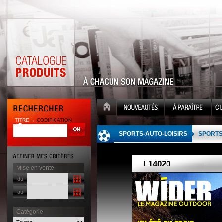
TITRE
CODIFICATION
| |
SPORTS-AUTO-LOISIRS
SPORT
Mise en vente
du
au
Catégorie