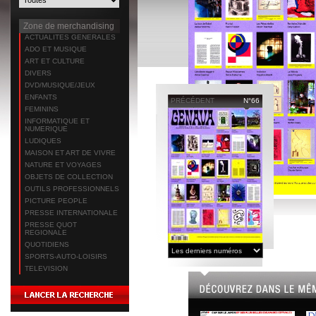
Zone de merchandising
ACTUALITES GENERALES
ADO ET MUSIQUE
ART ET CULTURE
DIVERS
DVD/MUSIQUE/JEUX
ENFANTS
PRÉCÉDENT
N°66
FEMININS
INFORMATIQUE ET
NUMERIQUE
LUDIQUES
MAISON ET ART DE VIVRE
NATURE ET VOYAGES
OBJETS DE COLLECTION
OUTILS PROFESSIONNELS
PICTURE PEOPLE
PRESSE INTERNATIONALE
PRESSE QUOT
REGIONALE
QUOTIDIENS
SPORTS-AUTO-LOISIRS
TELEVISION