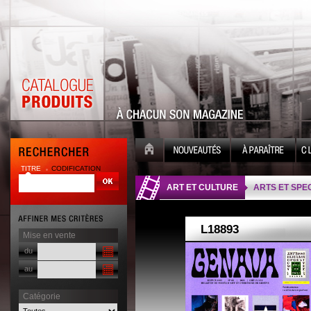
TITRE
CODIFICATION
| |
ART ET CULTURE
ARTS ET SPE
Mise en vente
du
au
Catégorie