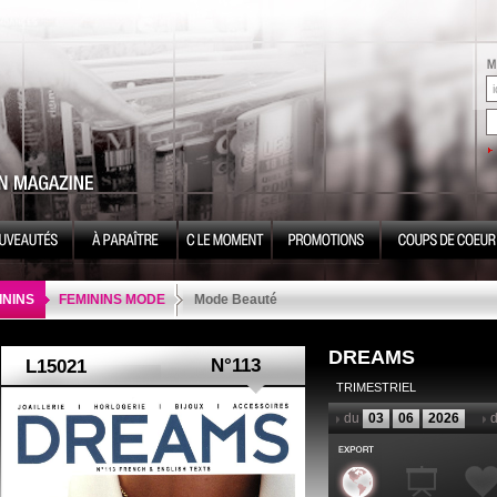
ININS
FEMININS MODE
Mode Beauté
DREAMS
N°113
TRIMESTRIEL
du
03
06
2026
d