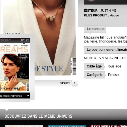
ÉDITEUR :
JUST 4 ME
PLUS PRODUIT :
Aucun
Le concept
Magazine bilingue anglais/fr
CÉDENT
N°112
joaillerie, l'horlogerie, les 
Le positionnement linéai
MONTRES MAGAZINE - RE
Cible âge
Tous âge
Catégorie
Presse
VISUEL
1