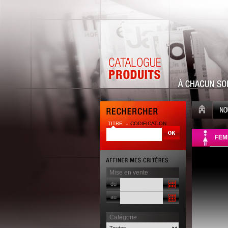
TITRE
CODIFICATION
| |
FEM
Mise en vente
du
au
Catégorie