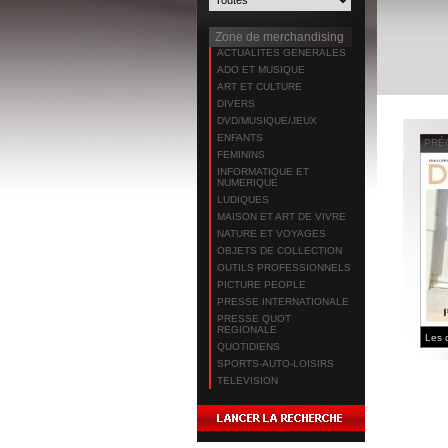
Zone de merchandising
ACTUALITES GENERALES
ADO ET MUSIQUE
ART ET CULTURE
DIVERS
DVD/MUSIQUE/JEUX
ENFANTS
PRÉ
FEMININS
INFORMATIQUE ET
NUMERIQUE
LUDIQUES
MAISON ET ART DE VIVRE
NATURE ET VOYAGES
OBJETS DE COLLECTION
OUTILS PROFESSIONNELS
PICTURE PEOPLE
PRESSE INTERNATIONALE
PRESSE QUOT
REGIONALE
QUOTIDIENS
SPORTS-AUTO-LOISIRS
TELEVISION