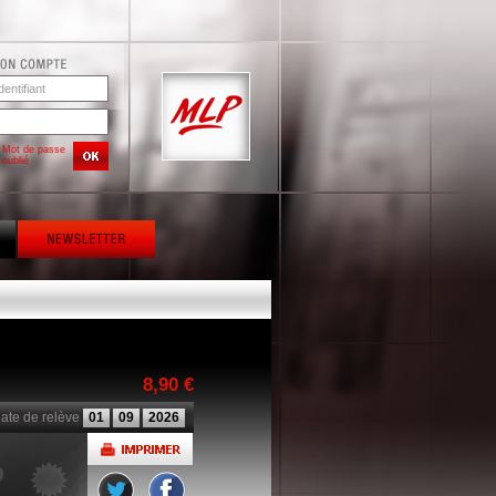
Mot de passe
oublié
8,90 €
ate de relève
01
09
2026