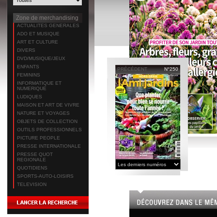
Zone de merchandising
ACTUALITES GENERALES
ADO ET MUSIQUE
ART ET CULTURE
DIVERS
DVD/MUSIQUE/JEUX
ENFANTS
PRÉCÉDENT
N°250
FEMININS
INFORMATIQUE ET
NUMERIQUE
LUDIQUES
MAISON ET ART DE VIVRE
NATURE ET VOYAGES
OBJETS DE COLLECTION
OUTILS PROFESSIONNELS
PICTURE PEOPLE
PRESSE INTERNATIONALE
PRESSE QUOT
REGIONALE
QUOTIDIENS
SPORTS-AUTO-LOISIRS
TELEVISION