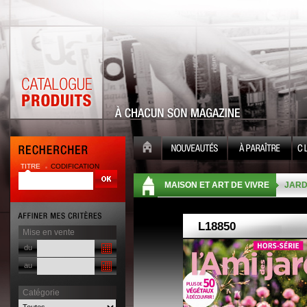
TITRE
CODIFICATION
| |
MAISON ET ART DE VIVRE
JARD
Mise en vente
du
au
Catégorie