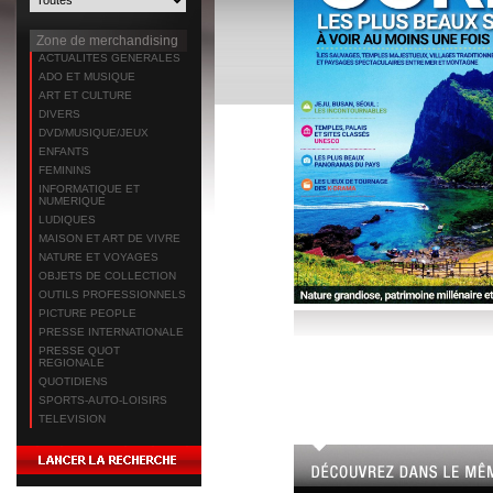
Zone de merchandising
ACTUALITES GENERALES
ADO ET MUSIQUE
ART ET CULTURE
DIVERS
DVD/MUSIQUE/JEUX
ENFANTS
FEMININS
INFORMATIQUE ET
NUMERIQUE
LUDIQUES
MAISON ET ART DE VIVRE
NATURE ET VOYAGES
OBJETS DE COLLECTION
OUTILS PROFESSIONNELS
PICTURE PEOPLE
PRESSE INTERNATIONALE
PRESSE QUOT
REGIONALE
QUOTIDIENS
SPORTS-AUTO-LOISIRS
TELEVISION