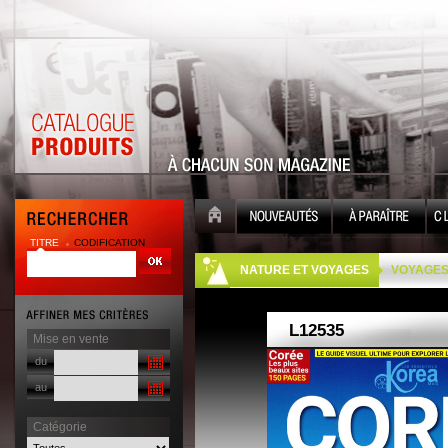
TITRE
CODIFICATION
| |
NATURE ET VOYAGES
VOYAGE
Mise en vente
du
au
Catégorie