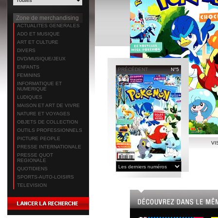
Zone de merchandising
ACTUALITES GENERALES
ADO ET MUSIQUE
ART ET CULTURE
DIVERS
DVD/MUSIQUE/JEUX
ENFANTS
PRÉCÉDENT
N°5
FEMININS
INFORMATIQUE ET
NUMERIQUE
LUDIQUES
MAISON ET ART DE VIVRE
NATURE ET VOYAGES
OBJETS DE COLLECTION
OUTILS PROFESSIONNELS
PICTURE PEOPLE
VI
PRESSE INTERNATIONALE
PRESSE QUOT
REGIONALE
QUOTIDIENS
SPORTS-AUTO-LOISIRS
TELEVISION