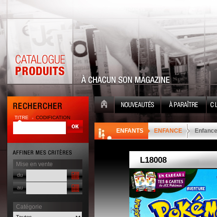
TITRE
CODIFICATION
| |
ENFANTS
ENFANCE
Enfance
Mise en vente
du
au
Catégorie