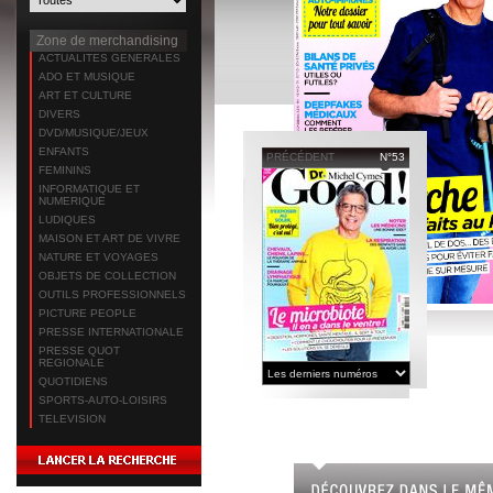
Zone de merchandising
ACTUALITES GENERALES
ADO ET MUSIQUE
ART ET CULTURE
DIVERS
DVD/MUSIQUE/JEUX
ENFANTS
PRÉCÉDENT
N°53
FEMININS
INFORMATIQUE ET
NUMERIQUE
LUDIQUES
MAISON ET ART DE VIVRE
NATURE ET VOYAGES
OBJETS DE COLLECTION
OUTILS PROFESSIONNELS
PICTURE PEOPLE
PRESSE INTERNATIONALE
PRESSE QUOT
REGIONALE
QUOTIDIENS
SPORTS-AUTO-LOISIRS
TELEVISION