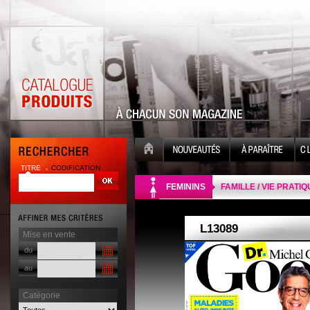
TITRE
CODIFICATION
| |
FEMININS
FAMILLE / VIE PRATI
Mise en vente
du
au
Catégorie