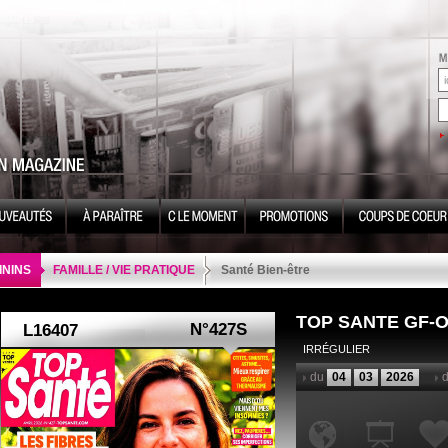
ININS
FAMILLE / VIE PRATIQUE
Santé Bien-être
TOP SANTE GF-O
N°427S
IRRÉGULIER
du
04
03
2026
d