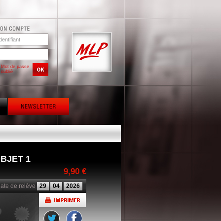
Mot de passe
oublié
BJET 1
9,90 €
ate de relève
29
04
2026