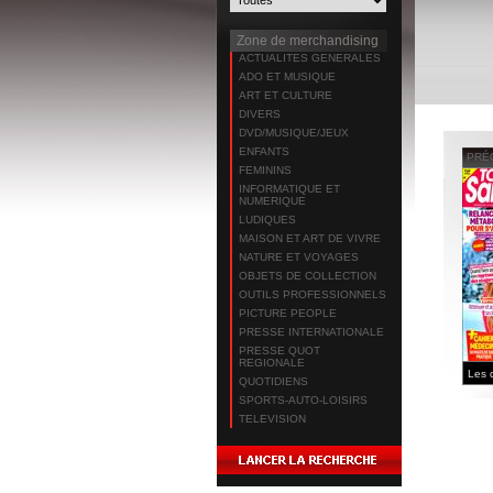
Zone de merchandising
ACTUALITES GENERALES
ADO ET MUSIQUE
ART ET CULTURE
DIVERS
DVD/MUSIQUE/JEUX
ENFANTS
PRÉ
FEMININS
INFORMATIQUE ET
NUMERIQUE
LUDIQUES
MAISON ET ART DE VIVRE
NATURE ET VOYAGES
OBJETS DE COLLECTION
OUTILS PROFESSIONNELS
PICTURE PEOPLE
PRESSE INTERNATIONALE
PRESSE QUOT
REGIONALE
QUOTIDIENS
SPORTS-AUTO-LOISIRS
TELEVISION