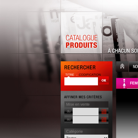
TITRE
CODIFICATION
| |
FEM
Mise en vente
du
au
Catégorie