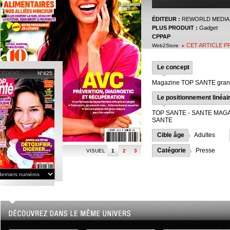
ÉDITEUR :
REWORLD MEDIA
PLUS PRODUIT :
Gadget
CPPAP
CET ARTICLE P
Web2Store
Le concept
CÉDENT
N°425
Magazine TOP SANTE grand 
Le positionnement linéai
TOP SANTE - SANTE MAGA
SANTE
Cible âge
Adultes
Catégorie
Presse
VISUEL
1
2
3