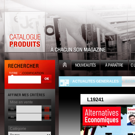
TITRE
CODIFICATION
| |
ACTUALITES GENERALES
ECON
Mise en vente
du
au
Catégorie