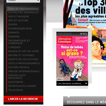
Zone de merchandising
ACTUALITES GENERALES
ADO ET MUSIQUE
ART ET CULTURE
DIVERS
DVD/MUSIQUE/JEUX
ENFANTS
PRÉCÉDENT
N°471
FEMININS
INFORMATIQUE ET
NUMERIQUE
LUDIQUES
MAISON ET ART DE VIVRE
NATURE ET VOYAGES
OBJETS DE COLLECTION
OUTILS PROFESSIONNELS
PICTURE PEOPLE
PRESSE INTERNATIONALE
PRESSE QUOT
REGIONALE
QUOTIDIENS
SPORTS-AUTO-LOISIRS
TELEVISION