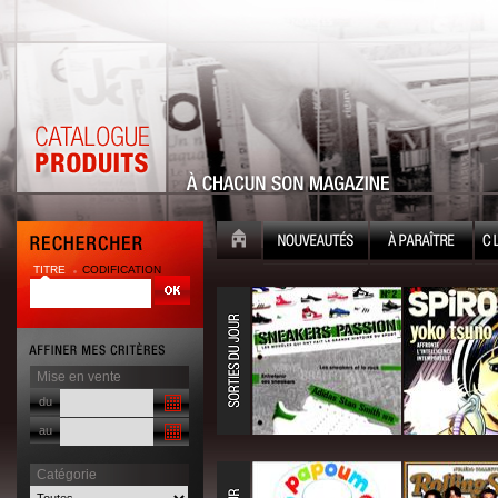
TITRE
CODIFICATION
Mise en vente
du
au
Catégorie