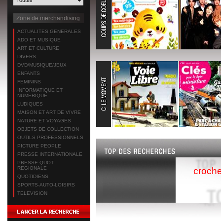
Zone de merchandising
ACTUALITES GENERALES
ADO ET MUSIQUE
ART ET CULTURE
DIVERS
DVD/MUSIQUE/JEUX
ENFANTS
FEMININS
INFORMATIQUE ET
NUMERIQUE
LUDIQUES
MAISON ET ART DE VIVRE
NATURE ET VOYAGES
OBJETS DE COLLECTION
OUTILS PROFESSIONNELS
PICTURE PEOPLE
PRESSE INTERNATIONALE
PRESSE QUOT
REGIONALE
croche
QUOTIDIENS
SPORTS-AUTO-LOISIRS
TELEVISION