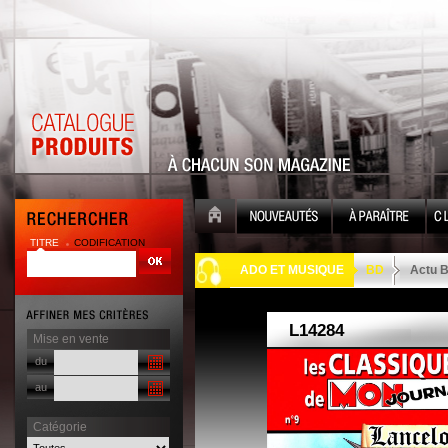
TITRE
CODIFICATION
| |
ADO ET MUSIQUE
BD
Actu 
Mise en vente
du
au
Catégorie