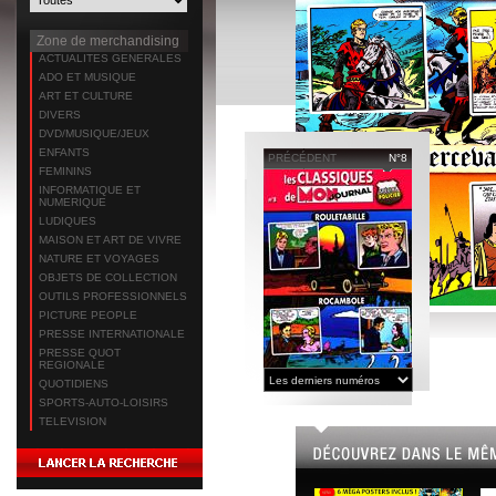
Zone de merchandising
ACTUALITES GENERALES
ADO ET MUSIQUE
ART ET CULTURE
DIVERS
DVD/MUSIQUE/JEUX
ENFANTS
PRÉCÉDENT
N°8
FEMININS
INFORMATIQUE ET
NUMERIQUE
LUDIQUES
MAISON ET ART DE VIVRE
NATURE ET VOYAGES
OBJETS DE COLLECTION
OUTILS PROFESSIONNELS
PICTURE PEOPLE
PRESSE INTERNATIONALE
PRESSE QUOT
REGIONALE
QUOTIDIENS
SPORTS-AUTO-LOISIRS
TELEVISION