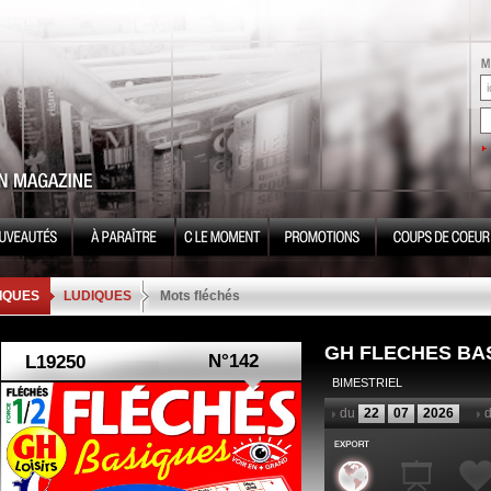
IQUES
LUDIQUES
Mots fléchés
GH FLECHES BA
N°142
BIMESTRIEL
du
22
07
2026
d