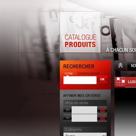
TITRE
CODIFICATION
| |
LUD
Mise en vente
du
au
Catégorie