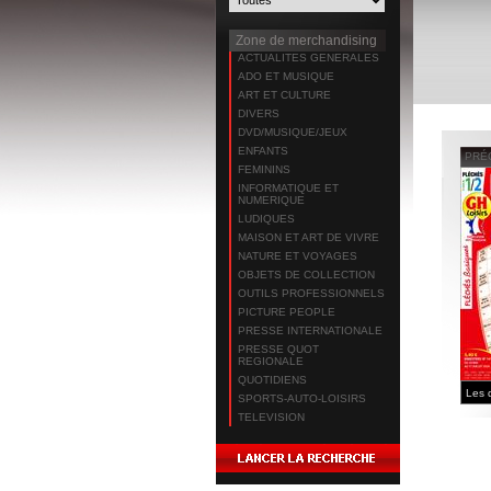
Zone de merchandising
ACTUALITES GENERALES
ADO ET MUSIQUE
ART ET CULTURE
DIVERS
DVD/MUSIQUE/JEUX
ENFANTS
PRÉ
FEMININS
INFORMATIQUE ET
NUMERIQUE
LUDIQUES
MAISON ET ART DE VIVRE
NATURE ET VOYAGES
OBJETS DE COLLECTION
OUTILS PROFESSIONNELS
PICTURE PEOPLE
PRESSE INTERNATIONALE
PRESSE QUOT
REGIONALE
QUOTIDIENS
SPORTS-AUTO-LOISIRS
TELEVISION