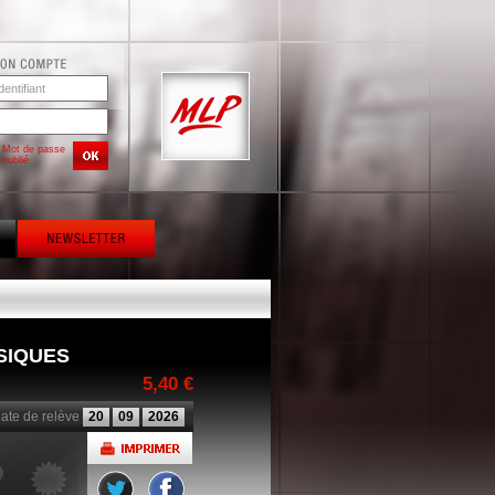
Mot de passe
oublié
SIQUES
5,40 €
ate de relève
20
09
2026